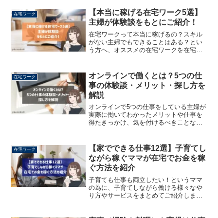
【本当に稼げる在宅ワーク5選】
在宅ワーク
主婦が体験談をもとにご紹介！
在宅ワークって本当に稼げるの？スキル
がない主婦でもできることはある？とい
う方へ、オススメの在宅ワークを在宅で
稼いでいる2児の母がご紹介します！
オンラインで働くとは？5つの仕
在宅ワーク
事の体験談・メリット・探し方を
解説
オンラインで5つの仕事をしている主婦が
実際に働いてわかったメリットや仕事を
得たきっかけ、気を付けるべきことなど
をご紹介します！
【家でできる仕事12選】子育てし
在宅ワーク
ながら稼ぐママが在宅でお金を稼
ぐ方法を紹介
子育ても仕事も両立したい！というママ
の為に、子育てしながら働ける様々なや
り方やサービスをまとめてご紹介しま
す！働いてお金がもらえるって素敵なこ
とですよね！