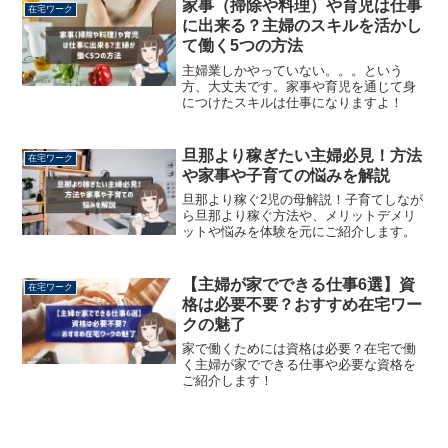
家事（掃除や料理）や育児は仕事
在宅ワーク
に出来る？主婦のスキルを活かし
て働く5つの方法
主婦業しかやっていない。。。という
方、大丈夫です。家事や育児を通じて身
につけたスキルは仕事になりますよ！
旦那より稼ぎたい主婦必見！方法
在宅ワーク
や家事や子育ての悩みを解説
旦那より稼ぐ2児の母解説！子育てしなが
ら旦那より稼ぐ方法や、メリットデメリ
ットや悩みを体験を元にご紹介します。
【主婦が家でできる仕事6選】資
在宅ワーク
格は必要不要？おすすめ在宅ワー
クの魅了
家で働くためには資格は必要？在宅で働
く主婦が家でできる仕事や必要な資格を
ご紹介します！