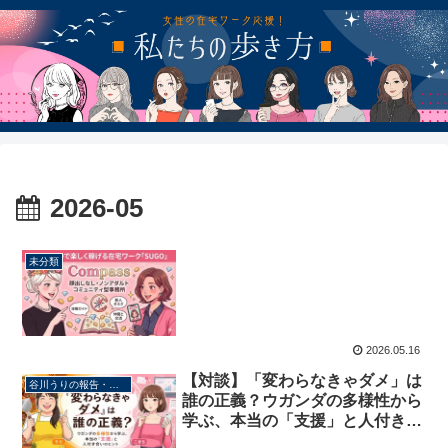
2026-05
未分類
2026.05.16
【対談】「変わらなきゃダメ」は
谷川うりの報告・対談
誰の正義？ウガンダの多様性から
学ぶ、本当の「支援」と人付き合
いのヒント