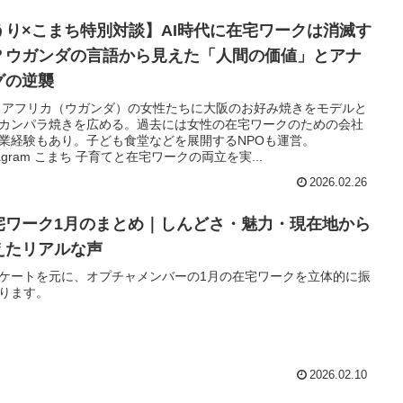
うり×こまち特別対談】AI時代に在宅ワークは消滅す
？ウガンダの言語から見えた「人間の価値」とアナ
グの逆襲
 アフリカ（ウガンダ）の女性たちに大阪のお好み焼きをモデルと
カンパラ焼きを広める。過去には女性の在宅ワークのための会社
業経験もあり。子ども食堂などを展開するNPOも運営。
stagram こまち 子育てと在宅ワークの両立を実...
2026.02.26
宅ワーク1月のまとめ｜しんどさ・魅力・現在地から
えたリアルな声
ケートを元に、オプチャメンバーの1月の在宅ワークを立体的に振
ります。
2026.02.10