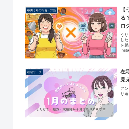
【
谷川うりの報告・対談
る
ロ
うり
した
を起
In
在
在宅ワーク
見
アン
り返